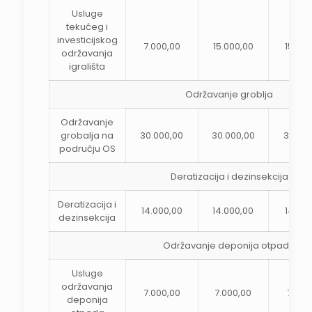
Usluge
tekućeg i
investicijskog
7.000,00
15.000,00
15.000
održavanja
igrališta
Održavanje groblja
Održavanje
grobalja na
30.000,00
30.000,00
30.00
području OS
Deratizacija i dezinsekcija
Deratizacija i
14.000,00
14.000,00
14.000
dezinsekcija
Održavanje deponija otpada
Usluge
održavanja
7.000,00
7.000,00
7.000
deponija