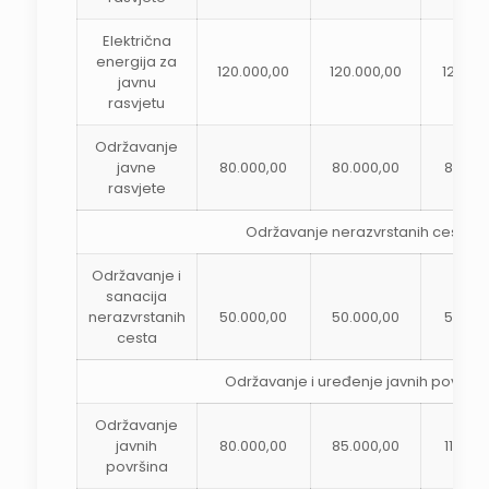
Električna
energija za
120.000,00
120.000,00
120.00
javnu
rasvjetu
Održavanje
javne
80.000,00
80.000,00
80.00
rasvjete
Održavanje nerazvrstanih cesta
Održavanje i
sanacija
nerazvrstanih
50.000,00
50.000,00
50.00
cesta
Održavanje i uređenje javnih površin
Održavanje
javnih
80.000,00
85.000,00
115.00
površina