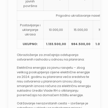
javnih
površina
Prigodno ukrašavanje naselja
Postavljanje i
uklanjanje
10.000,00
15.000,00
15.000
ukrasa
UKUPNO:
1.133.500,00
984.500,00
1.019.5
Obrazloženje za značajnija odstupanja
ostvarenih rashoda u odnosu na planirana:
Električna energija za javnu rasvjetu – zbog
velikog poskupljenja cijene električne energije
za 2024. godinu su planirana veća sredstva te
nisu ostvarena u planiranom iznosu zbog
smanjenih iznosa računa za električnu energiju
sukladno Uredbi Vlade RH o otklanjanju
poremećaja na domaćem tržištu energije.
Održavanje nerazvrstanih cesta – izvršenje je
odrađeno u skladu sa potrebama mjera i