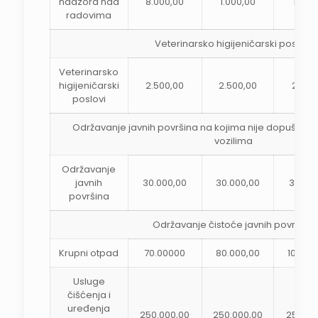
nadzora nad
8.000,00
1.000,00
1.000
radovima
Veterinarsko higijeničarski poslovi
Veterinarsko
higijeničarski
2.500,00
2.500,00
2.500
poslovi
Održavanje javnih površina na kojima nije dopušten
vozilima
Održavanje
javnih
30.000,00
30.000,00
30.00
površina
Održavanje čistoće javnih površina
Krupni otpad
70.00000
80.000,00
100.00
Usluge
čišćenja i
uređenja
250.000,00
250.000,00
250.00