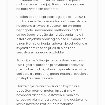
radnji koje se obavljaju tijekom cijele godine
na nerazvrstanim cestama.
Uređenje i sanacija obalnog pojasa – u 2024.
godini predviđena su znatno veća sredstva za
navedenu aktivnost s obzirom na prirodne
nepogode i nevremena prethodnih godina
uslijed čega je došlo da narušavanja mula i
ostalih objekata obalnog pojasa i u skladu sa
dinamikom planiranja radova nije odrađeno u
izvještajnom razdoblju, ali su planirana
sredstva za naredno razdoblje.
Sanacija i asflatiranje nerazvrstanih cesta – u
2024. godini odrađen je završetak radova iz
prethodne godine, ali nije započeta nova faza
već će biti u narednoj godini nakon provođenja
postupka javne nabave.
Održavanje javnih površina na kojima nije
dopušten promet motornim vozilima –
navedeni rashodi su ostvareni u manjem
iznosu od planiranog s obzirom na održavanje
javnih površina kroz druge programe