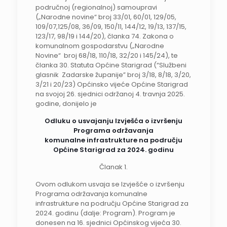
područnoj (regionalnoj) samoupravi
(„Narodne novine“ broj 33/01, 60/01, 129/05,
109/07,125/08, 36/09, 150/11, 144/12, 19/13, 137/15,
123/17, 98/19 i 144/20), članka 74. Zakona o
komunalnom gospodarstvu („Narodne
Novine“ broj 68/18, 110/18, 32/20 i 145/24), te
članka 30. Statuta Općine Starigrad (“Službeni
glasnik Zadarske županije” broj 3/18, 8/18, 3/20,
3/21 i 20/23) Općinsko vijeće Općine Starigrad
na svojoj 26. sjednici održanoj 4. travnja 2025.
godine, donijelo je
Odluku o usvajanju Izvješća o izvršenju
Programa održavanja
komunalne infrastrukture na području
Općine Starigrad za 2024. godinu
Članak 1.
Ovom odlukom usvaja se Izvješće o izvršenju
Programa održavanja komunalne
infrastrukture na području Općine Starigrad za
2024. godinu (dalje: Program). Program je
donesen na 16. sjednici Općinskog vijeća 30.