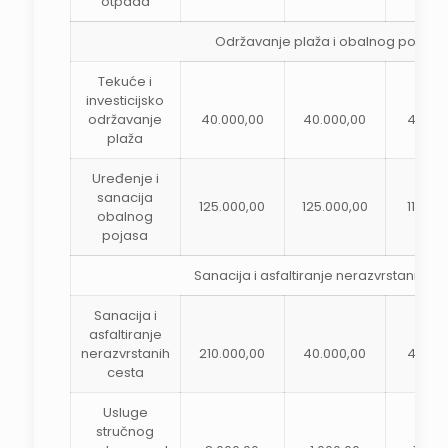
otpada
Održavanje plaža i obalnog pojasa
Tekuće i
investicijsko
održavanje
40.000,00
40.000,00
40.00
plaža
Uređenje i
sanacija
125.000,00
125.000,00
110.00
obalnog
pojasa
Sanacija i asfaltiranje nerazvrstanih ce
Sanacija i
asfaltiranje
nerazvrstanih
210.000,00
40.000,00
40.00
cesta
Usluge
stručnog