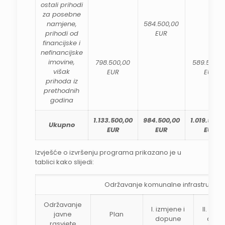
ostali prihodi
za posebne
namjene,
584.500,00
prihodi od
EUR
financijske i
nefinancijske
imovine,
798.500,00
589.500,0
višak
EUR
EUR
prihoda iz
prethodnih
godina
1.133.500,00
984.500,00
1.019.500,
Ukupno
EUR
EUR
EUR
Izvješće o izvršenju programa prikazano je u
tablici kako slijedi:
Održavanje komunalne infrastruktur
Održavanje
I. izmjene i
II. izmj
javne
Plan
dopune
dopu
rasvjete