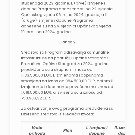
studenoga 2023. godine, I. (prve) izmjene i
dopune Programa donesene su na 22. sjednici
Općinskog vijeća 06. rujna 2024. godine, a II.
(druge) izmjene i dopune Programa
donesene su na 24. sjednici Općinskog vijeća
19. prosinca 2024. godine.
Članak 2.
Sredstva za Program održavanja komunalne
infrastrukture na području Općine Starigrad u
Proračunu Općine Starigrad za 2024. godinu
predviđena su u ukupnom iznosu od
1.133.500,00 EUR, I. Izmjenama i dopunama
smanjena na iznos od 984.500,00 EUR, potom II.
izmjenama i dopunama povećana na iznos od
1.019.500,00 EUR, a izvršena su u iznosu od
750.903,32 EUR.
Za ostvarivanje ovog programa predviđena su
i izvršena sredstva iz sljedećih izvora:
Vrsta
I. izmjene i
II. izmjene
Plan
prihoda
dopune
dopune