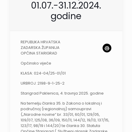
01.07.-31.12.2024.
godine
REPUBLIKA HRVATSKA
ZADARSKA ŽUPANIJA
OPĆINA STARIGRAD
Općinsko vijeće
KLASA: 024-04/25-01/01
URBROJ: 2198-9-1-25-2
Starigrad Paklenica, 4. travnja 2025. godine
Na temelju članka 35. b Zakona o lokalnoj i
područnoj (regionalnoj) samoupravi
(„Narodne novine“ br. 33/01, 60/01, 129/05,
109/07, 125/08, 36/09, 150/11, 144/12, 19/13, 137/15,
123/17, 98/19 i 144/20) te članka 30. Statuta
Općine Starigrad („Službeni glasnik Zadarske