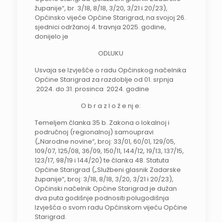
županije“, br. 3/18, 8/18, 3/20, 3/21 i 20/23),
Općinsko vijeće Općine Starigrad, na svojoj 26.
sjednici održanoj 4. travnja 2025. godine,
donijelo je
ODLUKU
Usvaja se Izvješće o radu Općinskog načelnika
Općine Starigrad za razdoblje od 01. srpnja
2024. do 31. prosinca 2024. godine
O b r a z l o ž e nj e:
Temeljem članka 35 b. Zakona o lokalnoj i
područnoj (regionalnoj) samoupravi
(„Narodne novine“, broj: 33/01, 60/01, 129/05,
109/07, 125/08, 36/09, 150/11, 144/12, 19/13, 137/15,
123/17, 98/19 i 144/20) te članka 48. Statuta
Općine Starigrad („Službeni glasnik Zadarske
županije“, broj: 3/18, 8/18, 3/20, 3/21 i 20/23),
Općinski načelnik Općine Starigrad je dužan
dva puta godišnje podnositi polugodišnja
Izvješća o svom radu Općinskom vijeću Općine
Starigrad.